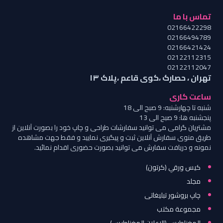
تماس با ما
02166422298
02166494789
02166421424
02122112315
02122112047
تهران ، حصارک ،‌کوی قاعم ،‌پلاک ۱۳
ساعت کاری
شنبه تا چهارشنبه: 9 صبح الی 18
پنجشنبه ها: 9 صبح الی 13
مشتریان گرامی می توانید سفارشات طراحی و چاپ خود را بصورت آنلاین از
طریق منوی سفارش آنلاین ثبت و پیگیری نمایید و فقط جهت مشاهده
نمونه و دریافت سفارش می توانید بصورت حضوری اقدام نمائید.
كيس ورقي (كرتون)
مجلد
چاپ بروشور تبلیغاتی
مجموعة مكتب