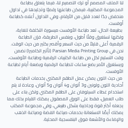
لنا الملف المصمم أو ترك التصميم لنا، فيما يتعلق بطباعة
المجموعة المكتبية، فيمكن طباعتها رقميًا وتجليدها في تداول
منخفض جدًا لعدد قليل من الأرقام، وفي التداول أعلاه كطباعة
أوفست.
بطبيعة الحال، تعد طباعة الأوفست ميسورة التكلفة للغاية،
ولكنها تستغرق وقتًا أطول، وبنفس الطريقة، فإن الطباعة
الرقمية أعلى قليلاً من حيث السعر وأقصر بكثير من حيث الوقت.
نحن في Parsian Media Printing Group (تأثير الكاميرا) نضمن
وقت التسليم لكل من طباعة الكتيبات الرقمية وطباعة الأوفست،
ويستغرق الأمر بضع ساعات للطباعة الرقمية وبضعة أيام لطباعة
الأوفست.
من حيث اللون يمكن عمل الطقم المكتبي بخدمات الطباعة
أحادية اللون ولونين و3 ألوان و4 ألوان و5 ألوان، وعادة لا يتم
استخدام غطاء السيلوفان على الطقم المكتبي ولكن بناء على
طلب العميل، فقط على الورق المصقول يمكنك القيام بذلك مما
يجعله أكثر قوة وجاذبية بشكل طبيعي، وفي مجموعة المكتب
يمكنك أيضًا الاستعانة بخدمات صياغة الفضة وصياغة الذهب
والإضاءة والأشعة فوق البنفسجية المحلية.